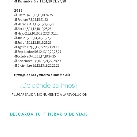
📆 Diciembre: 6, 7, 13, 14, 20, 21, 27, 28
2026
📆Enero 3,4,10,11,17,18,24,25
📆Febrero 7,8,14,15,21,22
​📆Marzo 7,8,14,15,21,22,28,29
📆Abril 4,5,11,12,18,19,25,26
📆Mayo 2,3,9,10,16,17,23,24,30,31
📆Junio 6,7,13,14,20,21,27,28
📆Julio 4,5,11,12,18,19,25,26
📆Agosto 1,2,8,9,15,16,22,23,29,30
📆Septiembre 5,6,12,13,19,20,26,27
📆Octubre 3,4,10,11,17,18,24,25
📆Noviembre 7,8,14,15,21,22,28,29
📆Diciembre 5,6,12,13,19,20,26,27
👉Viaje de ida y vuelta el mismo día
¿De dónde salimos?
📍LUGAR SALIDA: MONUMENTO A LA REVOLUCIÓN
DESCARGA TU ITINERARIO DE VIAJE