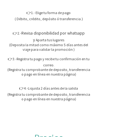
👉1.- Elige tu forma de pago
( Débito, crédito, depósito ó transferencia.)
Revisa disponibilidad por whatsapp
👉2.-
y
Aparta tus lugares
(Deposita la mitad como máximo 5 días antes del
viaje para validar la promoción )
👉3.-Registra tu pago y recibe tu confirmación en tu
correo.
(Registra tu comprobante de deposito, transferencia
o pago en línea en nuestra página)
👉4.-Liquida 2 días antes de la salida
(Registra tu comprobante de deposito, transferencia
o pago en línea en nuestra página)