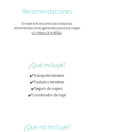
Recomendaciones
En este link encontrarás todas las
recomendaciones generales para tus viajes
👉 https://t.ly/X0SLi
¿Qué incluye?
✔️Transporte terrestre
✔️Traslados terrestres
✔️Seguro de viajero
✔️Coordinador de viaje
¿Qué no incluye?