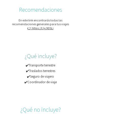
Recomendaciones
En este link encontrarás todas las
recomendaciones generales para tus viajes
👉 https://t.ly/X0SLi
¿Qué incluye?
✔️Transporte terrestre
✔️Traslados terrestres
✔️Seguro de viajero
✔️Coordinador de viaje
¿Qué no incluye?