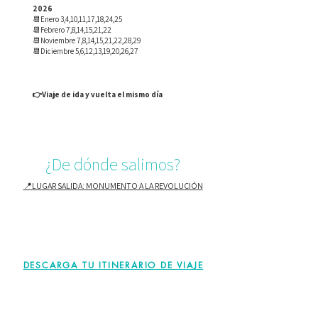
2026
📆Enero 3,4,10,11,17,18,24,25
📆Febrero 7,8,14,15,21,22
📆Noviembre 7,8,14,15,21,22,28,29
📆Diciembre 5,6,12,13,19,20,26,27
👉Viaje de ida y vuelta el mismo día
¿De dónde salimos?
📍LUGAR SALIDA: MONUMENTO A LA REVOLUCIÓN
DESCARGA TU ITINERARIO DE VIAJE