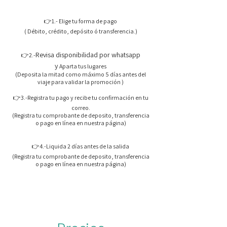
👉1.- Elige tu forma de pago
( Débito, crédito, depósito ó transferencia.)
Revisa disponibilidad por whatsapp
👉2.-
y
Aparta tus lugares
(Deposita la mitad como máximo 5 días antes del
viaje para validar la promoción )
👉3.-Registra tu pago y recibe tu confirmación en tu
correo.
(Registra tu comprobante de deposito, transferencia
o pago en línea en nuestra página)
👉4.-Liquida 2 días antes de la salida
(Registra tu comprobante de deposito, transferencia
o pago en línea en nuestra página)