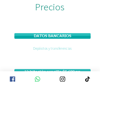
Precios
DATOS BANCARIOS
Depósitos y transferencias
Habitación sencilla $5,699 pp
Habitación privada para 1 persona
Habitación doble $4199 pp
Habitación privada para 2 personas
Habitación triple $4099 pp
Habitación privada para 3 personas