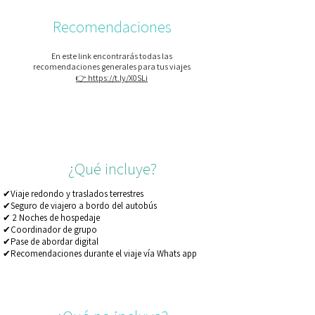
Recomendaciones
En este link encontrarás todas las
recomendaciones generales para tus viajes
👉 https://t.ly/X0SLi
¿Qué incluye?
✔Viaje redondo y traslados terrestres
✔Seguro de viajero a bordo del autobús
✔ 2 Noches de hospedaje
✔Coordinador de grupo
✔Pase de abordar digital
✔Recomendaciones durante el viaje vía Whats app