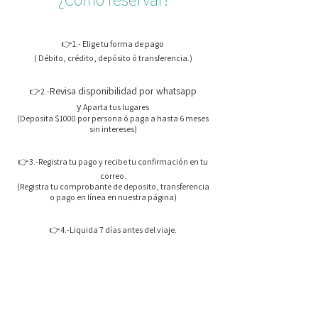
👉1.- Elige tu forma de pago
( Débito, crédito, depósito ó transferencia.)
Revisa disponibilidad por whatsapp
👉2.-
y
Aparta tus lugares
(Deposita $1000 por persona ó paga a hasta 6 meses
sin intereses)
👉3.-Registra tu pago y recibe tu confirmación en tu
correo.
(Registra tu comprobante de deposito, transferencia
o pago en línea en nuestra página)
👉4.-Liquida 7 días antes del viaje.