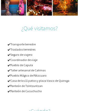
¿Qué visitamos?
✔️Transporte terrestre
✔️Traslados terrestres
✔️Seguro de viajero
✔️Coordinador de viaje
✔️Pueblo de Capula
✔️Taller artesanal de Catrinas
✔️Pueblo Mágico de Pátzcuaro
✔️Casa de los 11 patios y plaza Vasco de Quiroga
✔️Panteón de Tzintzuntzan
✔️Panteón de Cucuchucho