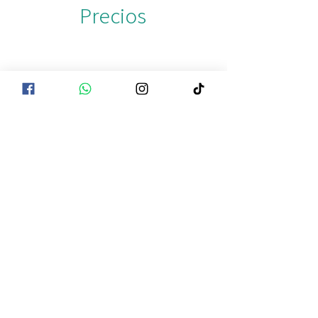
Precios
DATOS BANCARIOS
Depósitos y transferencias
1 persona por $999