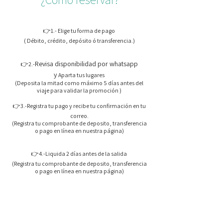
👉1.- Elige tu forma de pago
( Débito, crédito, depósito ó transferencia.)
Revisa disponibilidad por whatsapp
👉2.-
y
Aparta tus lugares
(Deposita la mitad como máximo 5 días antes del
viaje para validar la promoción )
👉3.-Registra tu pago y recibe tu confirmación en tu
correo.
(Registra tu comprobante de deposito, transferencia
o pago en línea en nuestra página)
👉4.-Liquida 2 días antes de la salida
(Registra tu comprobante de deposito, transferencia
o pago en línea en nuestra página)