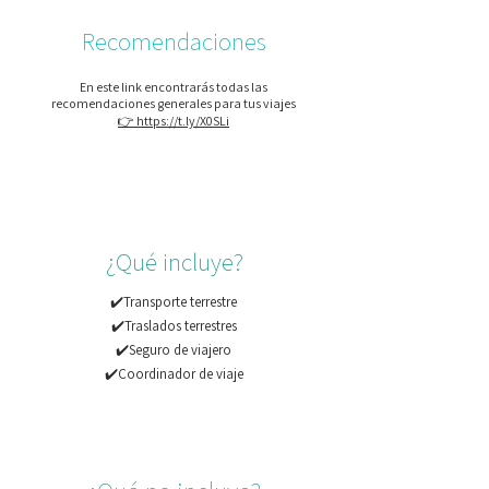
Recomendaciones
En este link encontrarás todas las
recomendaciones generales para tus viajes
👉 https://t.ly/X0SLi
¿Qué incluye?
✔️Transporte terrestre
✔️Traslados terrestres
✔️Seguro de viajero
✔️Coordinador de viaje