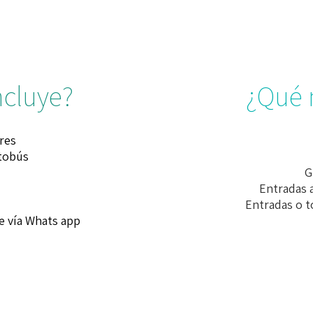
ncluye?
¿Qué 
res
utobús
G
Entradas 
Entradas o t
e vía Whats app