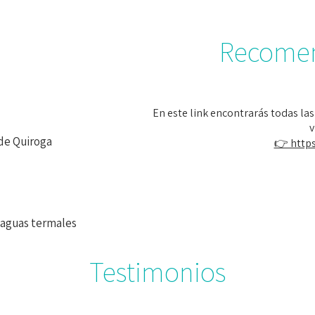
Recome
En este link encontrarás todas la
v
 de Quiroga
👉 https
 aguas termales
Testimonios