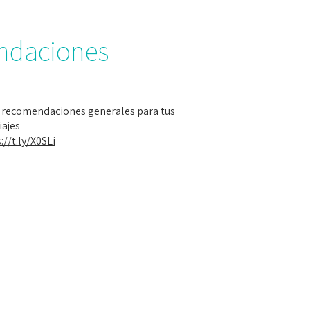
ndaciones
s recomendaciones generales para tus
iajes
://t.ly/X0SLi