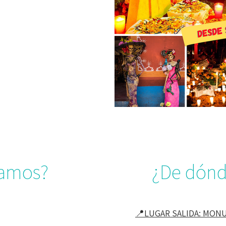
tamos?
¿De dónd
📍LUGAR SALIDA: MON